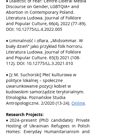
♦
Dialectic of Fear: Centre-Liberal Media
Discourse on Gender, LGBTQIA+ and
Abortion in Contemporary Poland.
Literatura Ludowa. Journal of Folklore
and Popular Culture, 66(4), 2022 (77–89).
DOI:
10.12775
/LL.4.2022.005
♦
Liminalność i ofiara. „Midsommar. W
biały dzień” jako przykład folk horroru.
Literatura Ludowa. Journal of Folklore
and Popular Culture.
65(3) 2021 (108-
112)
. DOI:
10.12775
/LL.3.2021.010
♦
[z M. Suchorski] Płeć kulturowa w
polityce lokalnej – społeczne
uwarunkowanie pozycji kobiet w
kudowskim samorządzie terytorialnym.
Etnologika. Poznańskie Studia
Antropologiczne. 2/2020 (13-24).
Online
.
Research Projects:
♦2024–present (PhD candidate): Private
Hosting of Ukrainian Refugees in Polish
Homes: Everyday Humanitarianism and