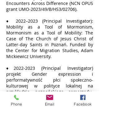
Encounters Across Difference (NCN OPUS
grant UMO-2023/49/B/HS3/02706).
♦ 2022–2023 (Principal Investigator):
Mobility as a Tool of Mormonism,
Mormonism as a Tool of Mobility: The
Case of The Church of Jesus Christ of
Latter-day Saints in Poznań. Funded by
the Center for Migration Studies, Adam
Mickiewicz University.
♦
2022-2023
(Principal Investigator)
projekt Gender expression i
performatywność płci społeczno-
kulturowej w polityce lokalnej na
przykładzie poznańskiego samorządu.
Funded under ID-UB grant no. 049
Study@Research.
Phone
Email
Facebook
♦2022 (Principal Investigator) [z J.
Kowalska] Diagnoza społeczności
Lokalnych Osiedla Piątkowo Północ 2022.
Charakterystyka i diagnoza potrzeb osób
zamieszkujących osiedle Marysieńki w